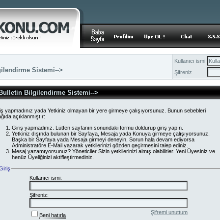
Kullanıcı ismi
gilendirme Sistemi-->
Şifreniz
Bulletin Bilgilendirme Sistemi-->
iş yapmadınız yada Yetkiniz olmayan bir yere girmeye çalışıyorsunuz. Bunun sebebleri
ğıda açıklanmıştır:
Giriş yapmadınız. Lütfen sayfanın sonundaki formu doldurup giriş yapın.
Yetkiniz dışında bulunan bir Sayfaya, Mesaja yada Konuya girmeye çalışıyorsunuz.
Başka bir Sayfaya yada Mesaja girmeyi deneyin, Sorun hala devam ediyorsa
Administratöre E-Mail yazarak yetkilerinizi gözden geçirmesini talep ediniz.
Mesaj yazamıyorsunuz? Yöneticiler Sizin yetkilerinizi almış olabilirler. Yeni Üyesiniz ve
henüz Üyeliğinizi aktifleştirmediniz.
Giriş
Kullanıcı ismi:
Şifreniz:
Şifremi unuttum
Beni hatırla