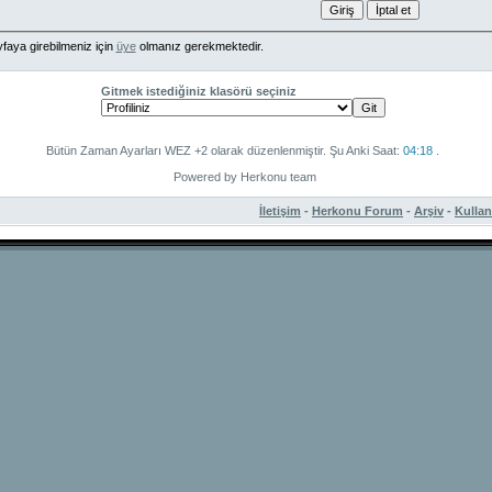
faya girebilmeniz için
üye
olmanız gerekmektedir.
Gitmek istediğiniz klasörü seçiniz
Bütün Zaman Ayarları WEZ +2 olarak düzenlenmiştir. Şu Anki Saat:
04:18
.
Powered by Herkonu team
İletişim
-
Herkonu Forum
-
Arşiv
-
Kulla