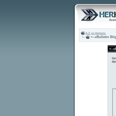
A-Z ye Herkonu
<--vBulletin Bil
<--v
Gir
aşa