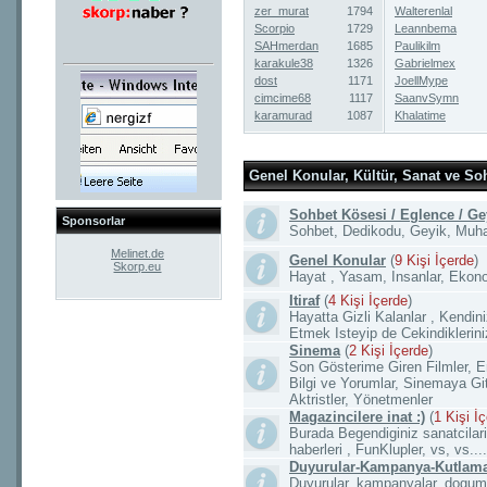
zer_murat
1794
Walterenlal
Scorpio
1729
Leannbema
SAHmerdan
1685
Paulikilm
karakule38
1326
Gabrielmex
dost
1171
JoellMype
cimcime68
1117
SaanvSymn
karamurad
1087
Khalatime
Genel Konular, Kültür, Sanat ve So
Sohbet Kösesi / Eglence / Ge
Sponsorlar
Sohbet, Dedikodu, Geyik, Muhab
Melinet.de
Genel Konular
(
9 Kişi İçerde
)
Skorp.eu
Hayat , Yasam, Insanlar, Ekonomi
Itiraf
(
4 Kişi İçerde
)
Hayatta Gizli Kalanlar , Kendini
Etmek Isteyip de Cekindiklerini
Sinema
(
2 Kişi İçerde
)
Son Gösterime Giren Filmler, E
Bilgi ve Yorumlar, Sinemaya G
Aktristler, Yönetmenler
Magazincilere inat :)
(
1 Kişi İ
Burada Begendiginiz sanatcilari
haberleri , FunKlupler, vs, vs.
Duyurular-Kampanya-Kutlam
Duyurular, kampanyalar, dogum 