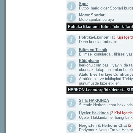
Spor
Futbol haric diger Sporlari burd
Motor Sporlari
Motorsporlari buraya
Politika-Ekonomi-Bilim-Teknik-Tari
Politika-Ekonomi
(
3 Kişi İçer
Derin konular tartisalim....
Bilim ve Teknik
Bilimsel konularda , fikirsel yaza
Kütüphane
herkonu.com basili yayini da tak
okuncak, kitap tanitimlari bu b
Atatürk ve Türkiye Cumhuriyet
Atatürk ilke ve inkilaplari.Türki
günümüzde bize etkileri.
HERKONU.com/org/biz/de/net...S
SITE HAKKINDA
Sitemiz Herkonu.com hakkinda 
Üyeler Hakkinda
(
2 Kişi İçerde
Üyeler Hakkinda her hangi bir kon
NergizFm & Herkonu Chat
(
2 
Radyomuz NergizFm ve Herkonu C