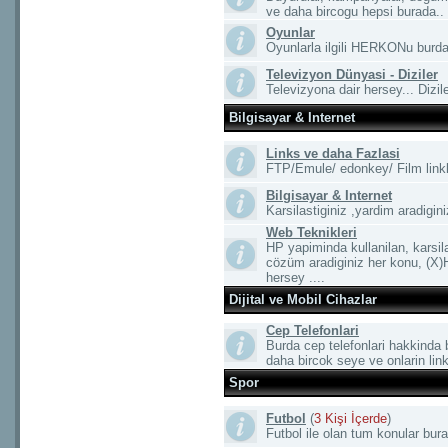
ve daha bircogu hepsi burada..
Oyunlar
Oyunlarla ilgili HERKONu burd
Televizyon Dünyasi - Diziler
Televizyona dair hersey... Dizile
Bilgisayar & Internet
Links ve daha Fazlasi
FTP/Emule/ edonkey/ Film linkleri
Bilgisayar & Internet
Karsilastiginiz ,yardim aradigini
Web Teknikleri
HP yapiminda kullanilan, karsila
cözüm aradiginiz her konu, (X)
hersey ....
Dijital ve Mobil Cihazlar
Cep Telefonlari
Burda cep telefonlari hakkinda b
daha bircok seye ve onlarin linki
Spor
Futbol
(
3 Kişi İçerde
)
Futbol ile olan tum konular bura