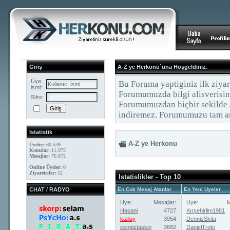
Giriş
A-Z ye Herkonu´una Hoşgeldiniz.
Üye
Bu Foruma yaptiginiz ilk ziyar
ismi:
Forumumuzda bilgi alisverisin
Sifre:
Forumumuzdan hiçbir sekilde 
indiremez. Forumumuzu tam anl
Istatistik
A-Z ye Herkonu
Üyeler:
60.539
Konular:
11.975
Mesajlar:
76.872
Online Üyeler:
0
Ziyaretciler:
52
Istatislikler - Top 10
CHAT / RADYO
En Cok Mesaj Atanlar
En Yeni Uyeler
Uye:
Mesajlar:
Uye:
M
Hasani
4727
Kırşehirlim1981
kizilay
3954
DennisSkita
cengiztaskin
3682
DanielTroto