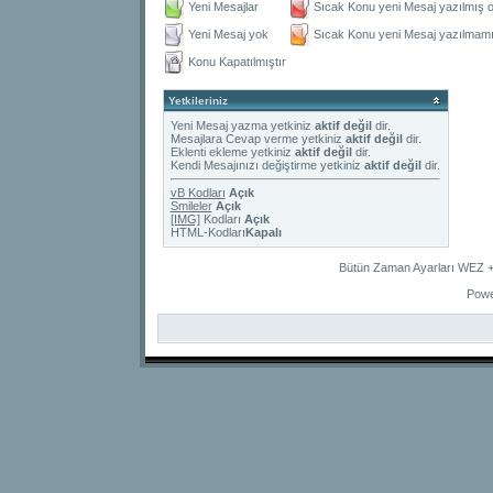
Yeni Mesajlar
Sıcak Konu yeni Mesaj yazılmış o
Yeni Mesaj yok
Sıcak Konu yeni Mesaj yazılmamış
Konu Kapatılmıştır
Yetkileriniz
Yeni Mesaj yazma yetkiniz
aktif değil
dir.
Mesajlara Cevap verme yetkiniz
aktif değil
dir.
Eklenti ekleme yetkiniz
aktif değil
dir.
Kendi Mesajınızı değiştirme yetkiniz
aktif değil
dir.
vB Kodları
Açık
Smileler
Açık
[IMG]
Kodları
Açık
HTML-Kodları
Kapalı
Bütün Zaman Ayarları WEZ +2
Powe