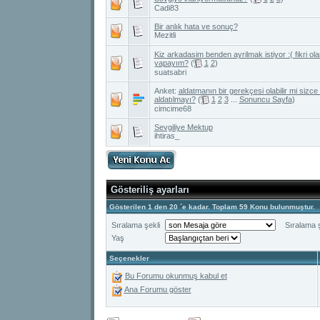
Cadi83
Bir anlık hata ve sonuç?
Mezitli
Kiz arkadasim benden ayrilmak istiyor :( fikri ol
yapayım?
(
1
2
)
suatsabri
Anket:
aldatmanın bir gerekçesi olabilir mi sizce
aldatılmayı?
(
1
2
3
...
Sonuncu Sayfa
)
cimcime68
Sevgiliye Mektup
ihtiras_
Gösteriliş ayarları
Gösterilen 1 den 20 ´e kadar. Toplam 59 Konu bulunmuştur.
Sıralama şekli
Sıralama ş
Yaş
Seçenekler
Bu Forumu okunmuş kabul et
Ana Forumu göster