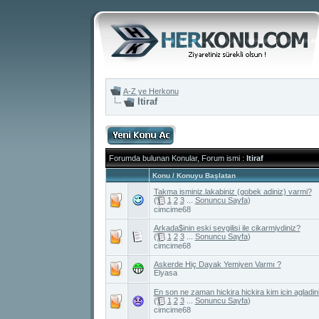
A-Z ye Herkonu
Itiraf
Forumda bulunan Konular, Forum ismi
:
Itiraf
Konu
/
Konuyu Başlatan
Takma isminiz.lakabiniz (gobek adiniz) varmi?
(
1
2
3
...
Sonuncu Sayfa
)
cimcime68
Arkada$inin eski sevgilisi ile cikarmiydiniz?
(
1
2
3
...
Sonuncu Sayfa
)
cimcime68
Askerde Hiç Dayak Yemiyen Varmı ?
Elyasa
En son ne zaman hickira hickira kim icin agladini
(
1
2
3
...
Sonuncu Sayfa
)
cimcime68