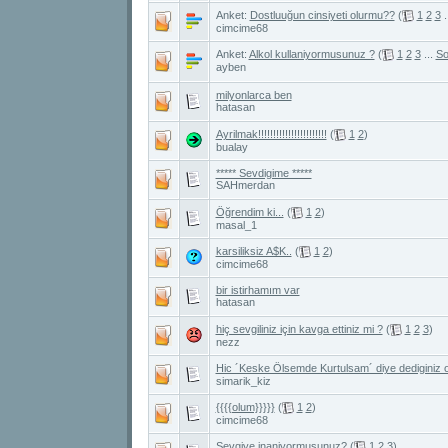
Anket:
Dostluuğun cinsiyeti olurmu??
(
1
2
3
.
cimcime68
Anket:
Alkol kullaniyormusunuz ?
(
1
2
3
...
So
ayben
milyonlarca ben
hatasan
Ayrilmak!!!!!!!!!!!!!!!!!!!!!!!
(
1
2
)
bualay
***** Sevdigime *****
SAHmerdan
Öğrendim ki...
(
1
2
)
masal_1
karsiliksiz A$K..
(
1
2
)
cimcime68
bir istirhamım var
hatasan
hiç sevgiliniz için kavga ettiniz mi ?
(
1
2
3
)
nezz
Hic ´Keske Ölsemde Kurtulsam´ diye dediginiz
simarik_kiz
{{{{olum}}}}}
(
1
2
)
cimcime68
Sevgiye inaniyormusunuz?
(
1
2
3
)