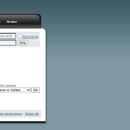
Beni hatırla
örü seçiniz
nım sözleşmesi
-
Yukarı git