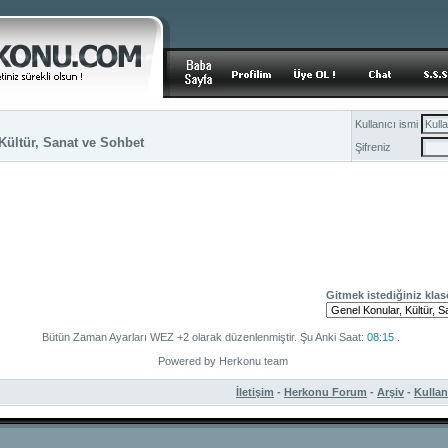
Kullanıcı ismi
Kültür, Sanat ve Sohbet
Şifreniz
Gitmek istediğiniz klas
Bütün Zaman Ayarları WEZ +2 olarak düzenlenmiştir. Şu Anki Saat:
08:15
.
Powered by Herkonu team
İletişim
-
Herkonu Forum
-
Arşiv
-
Kulla