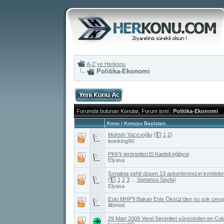
A-Z ye Herkonu
Politika-Ekonomi
Forumda bulunan Konular, Forum ismi
:
Politika-Ekonomi
Konu
/
Konuyu Başlatan
Muhsin Yazıcıoğlu
(
1
2
)
leonking90
PKK'lı teröristleri El Kaideli eğitiyor
Elyasa
Şırnakta şehit düşen 13 askerlerımızın kımlıkler
(
1
2
3
...
Sonuncu Sayfa
)
Elyasa
Eski MHP'li Bakan Enis Öksüz'den şu şok ceva
ilibmod
29 Mart 2009 Yerel Seçimleri sürecinden en Çok 