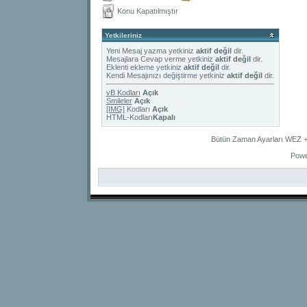
Konu Kapatılmıştır
Yetkileriniz
Yeni Mesaj yazma yetkiniz
aktif değil
dir.
Mesajlara Cevap verme yetkiniz
aktif değil
dir.
Eklenti ekleme yetkiniz
aktif değil
dir.
Kendi Mesajınızı değiştirme yetkiniz
aktif değil
dir.
vB Kodları
Açık
Smileler
Açık
[IMG]
Kodları
Açık
HTML-Kodları
Kapalı
Bütün Zaman Ayarları WEZ +2
Powe