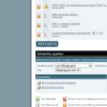
1924***8217;de girecektik Kuzey Irak***8217;a, 
leonking90
Kritik pazartesi geliyor !
Hollandalı
PKK'yı yöneten Türkler!!!
hakan_clubber
Öcalan:Hristiyanların Emrindeyim.
(
1
2
3
)
hahuer
Gösteriliş ayarları
Gösterilen 41 den 60 ´e kadar. Toplam 145 Konu bulunmuştur
Sıralama şekli
Sıralama ş
Yaş
Seçenekler
Bu Forumu okunmuş kabul et
Ana Forumu göster
Yeni Mesajlar
Sıcak Konu yeni Mesaj yazılmış o
Yeni Mesaj yok
Sıcak Konu yeni Mesaj yazılmamış