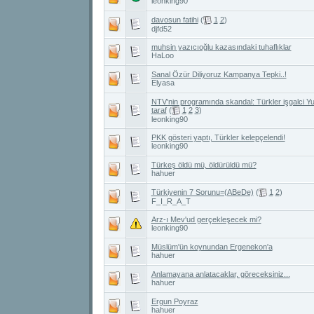
leonking90
davosun fatihi
(
1
2
)
djfd52
muhsin yazıcıoğlu kazasındaki tuhaflıklar
HaLoo
Sanal Özür Diliyoruz Kampanya Tepki..!
Elyasa
NTV'nin programında skandal: Türkler işgalci Yun
taraf
(
1
2
3
)
leonking90
PKK gösteri yaptı, Türkler kelepçelendi!
leonking90
Türkeş öldü mü, öldürüldü mü?
hahuer
Türkiyenin 7 Sorunu=(ABeDe)
(
1
2
)
F_I_R_A_T
Arz-ı Mev'ud gerçekleşecek mi?
leonking90
Müslüm'ün koynundan Ergenekon'a
hahuer
Anlamayana anlatacaklar, göreceksiniz...
hahuer
Ergun Poyraz
hahuer