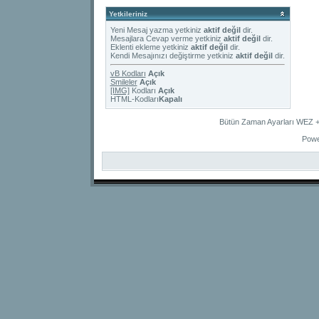
Yetkileriniz
Yeni Mesaj yazma yetkiniz
aktif değil
dir.
Mesajlara Cevap verme yetkiniz
aktif değil
dir.
Eklenti ekleme yetkiniz
aktif değil
dir.
Kendi Mesajınızı değiştirme yetkiniz
aktif değil
dir.
vB Kodları
Açık
Smileler
Açık
[IMG]
Kodları
Açık
HTML-Kodları
Kapalı
Bütün Zaman Ayarları WEZ +2
Powe