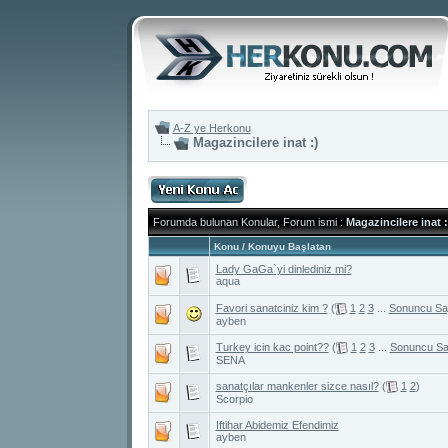
A-Z ye Herkonu
Magazincilere inat :)
Forumda bulunan Konular, Forum ismi
:
Magazincilere inat :
Konu
/
Konuyu Başlatan
Lady GaGa`yi dinlediniz mi?
aqua
Favori sanatciniz kim ?
(
1
2
3
...
Sonuncu Sa
ayben
Turkey icin kac point??
(
1
2
3
...
Sonuncu Sa
SENA
sanatçılar mankenler sizce nasıl?
(
1
2
)
Scorpio
Iftihar Abidemiz Efendimiz
ayben