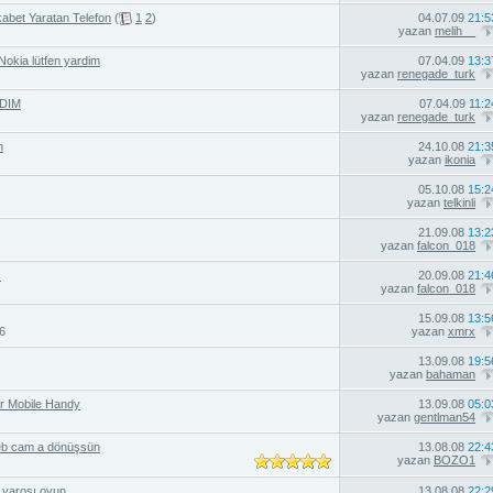
abet Yaratan Telefon
(
1
2
)
04.07.09
21:5
yazan
melih__
Nokia lütfen yardim
07.04.09
13:3
yazan
renegade_turk
RDIM
07.04.09
11:2
yazan
renegade_turk
n
24.10.08
21:3
yazan
ikonia
05.10.08
15:2
yazan
telkinli
21.09.08
13:2
yazan
falcon_018
s
20.09.08
21:4
yazan
falcon_018
15.09.08
13:5
6
yazan
xmrx
13.09.08
19:5
yazan
bahaman
r Mobile Handy
13.09.08
05:0
yazan
gentlman54
eb cam a dönüşsün
13.08.08
22:4
yazan
BOZO1
 yaroşı oyun
13.08.08
22:2