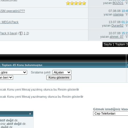
yazan
BOZO1
 GSM operatörü???
07.08.08
10:4
yazan
stampa
 - MEGA Pack
13.07.08
01:2
yazan
Duran52
Pack I(Java)
(
1
2
)
10.07.08
15:2
yazan
ahmet_07
Sayfa 1 Toplam 
r. Toplam 45 Konu bulunmuştur.
Sıralama şekli
ıcak Konu yeni Mesaj yazılmış olunca bu Resim gösterilir
ıcak Konu yeni Mesaj yazılmamış olunca bu Resim gösterilir
Gitmek istediğiniz klas
ktif değil
dir.
kiniz
aktif değil
dir.
f değil
dir.