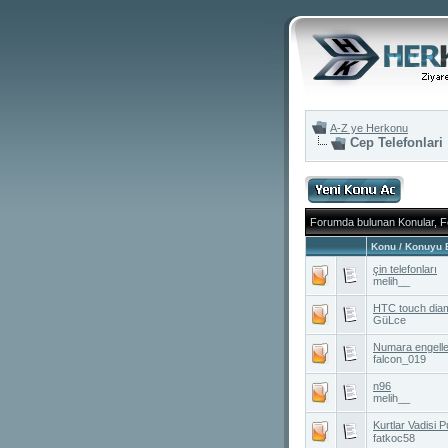
A-Z ye Herkonu
Cep Telefonlari
Forumda bulunan Konular, F
Konu
/
Konuyu 
çin telefonları
melih__
HTC touch dia
GüLce
Numara engell
falcon_019
n96
melih__
Kurtlar Vadisi 
fatkoc58