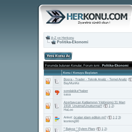
A-Z ye Herkonu
Politika-Ekonomi
Forumda bulunan Konular, Forum ismi
:
Politika-Ekonomi
Konu
/
Konuyu Başlatan
Bosra - Trader - Teknik Analiz - Temel Analiz
(
BayMunKe
sondakika^haber
sasa
Azerbaycan Katliamının Yıldönümü:31 Mart
1918_Unutma!Unutturma!!!
(
1
2
)
HaLoo
Anket:
öcalan idam edilsin mi?
(
1
2
3
)
leonking90
" Balyoz " Eylem Planı
(
1
2
)