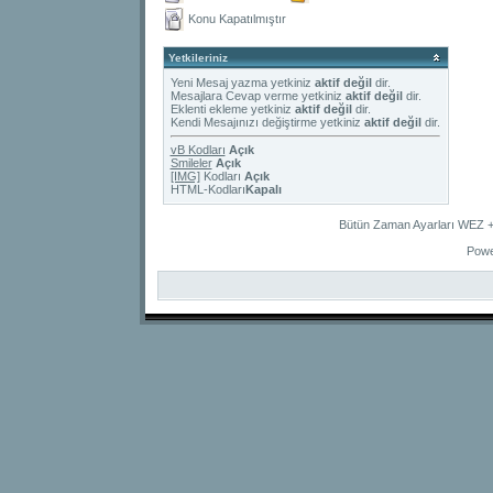
Konu Kapatılmıştır
Yetkileriniz
Yeni Mesaj yazma yetkiniz
aktif değil
dir.
Mesajlara Cevap verme yetkiniz
aktif değil
dir.
Eklenti ekleme yetkiniz
aktif değil
dir.
Kendi Mesajınızı değiştirme yetkiniz
aktif değil
dir.
vB Kodları
Açık
Smileler
Açık
[IMG]
Kodları
Açık
HTML-Kodları
Kapalı
Bütün Zaman Ayarları WEZ +2
Powe