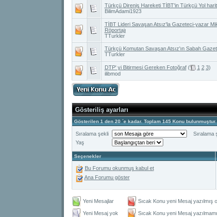
Türkçü Direniş Hareketi TİBT'in Türkçü Yol harit
BilimAdami1923
TİBT Lideri Savaşan Atsız'la Gazeteci-yazar Mik
Röportajı
TTurkler
Türkçü Komutan Savaşan Atsız'ın Sabah Gazetes
TTurkler
DTP' yi Bitirmesi Gereken Fotoğraf
(
1
2
3
)
ilibmod
Gösteriliş ayarları
Gösterilen 1 den 20 ´e kadar. Toplam 145 Konu bulunmuştur.
Sıralama şekli
Sıralama ş
Yaş
Seçenekler
Bu Forumu okunmuş kabul et
Ana Forumu göster
Yeni Mesajlar
Sıcak Konu yeni Mesaj yazılmış o
Yeni Mesaj yok
Sıcak Konu yeni Mesaj yazılmamış