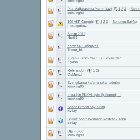
leonking90
Pkk Mağarasinda Yazan Yazi
(
1
2
3
...
Sonun
leonking90
100 AKP Gerçeği
(
1
2
3
...
Sonuncu Sayfa
)
muratgurbuz
Secim 2014
Nuri81
Kardeşlik Coğrafyası
Temur_hk
Kuran-ı Kerimi Yaktı! Bu Beyinsizler
Elyasa
Referandum
(
1
2
)
OsManLii
Evet çıkarsa kafama sıkar giderim
leonking90
İrtica için PKK'yla işbirliği önermiş !!!
leonking90
Sozde Ermeni Soy Kirimi
kizilay
Balyoz operasyonunda kostebek soku
kizilay
Dtp = pKK
leonking90