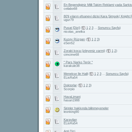
En Begendiginiz Milli Takim Reklami yada Sarkis
ceilabo68
80'li yıların efsanevi dizisi Kara Şimşek( Knight 
ugur79
Pusat [Dizi]
(
1
2
3
...
Sonuncu Sayfa
)
nicolas_anelka
Kuzey Rüzgarı
(
1
2
3
)
eSen52
Zoraki koca (izleyeniz varmi)
(
1
2
)
cimcime68
" Pars Narko Terör "
karakule38
Menekse Ile Halil
(
1
2
3
...
Sonuncu Sayfa
)
ELisRa54
Doktorlar
(
1
2
3
)
Scorpio
HavaLimani
hasan1988
Şirinler hakkında bilinmeyeneler
leonking90
Karayilan
ELisRa54
Anti Dizi