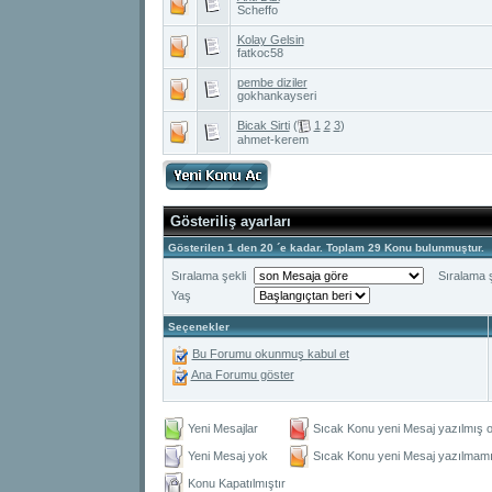
Scheffo
Kolay Gelsin
fatkoc58
pembe diziler
gokhankayseri
Bicak Sirti
(
1
2
3
)
ahmet-kerem
Gösteriliş ayarları
Gösterilen 1 den 20 ´e kadar. Toplam 29 Konu bulunmuştur.
Sıralama şekli
Sıralama ş
Yaş
Seçenekler
Bu Forumu okunmuş kabul et
Ana Forumu göster
Yeni Mesajlar
Sıcak Konu yeni Mesaj yazılmış o
Yeni Mesaj yok
Sıcak Konu yeni Mesaj yazılmamış
Konu Kapatılmıştır