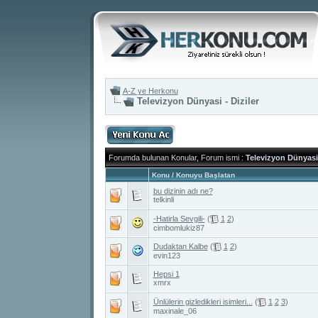
A-Z ye Herkonu
Televizyon Dünyasi - Diziler
Forumda bulunan Konular, Forum ismi
:
Televizyon Dünyasi 
Konu
/
Konuyu Başlatan
bu dizinin adı ne?
telkinli
-Hatirla Sevgili-
(
1
2
)
cimbomlukiz87
Dudaktan Kalbe
(
1
2
)
evin123
Hepsi 1
xmrx
Ünlülerin gizledikleri isimleri...
(
1
2
3
)
maxinale_06