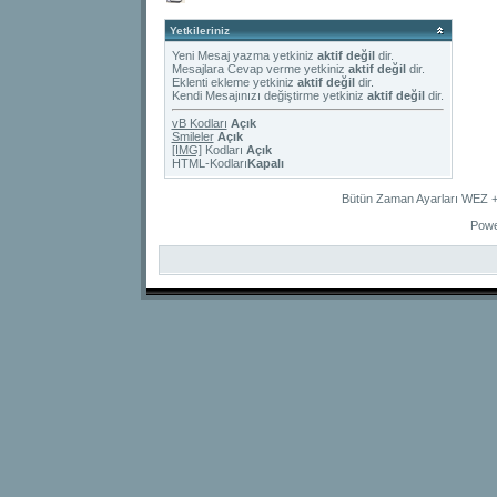
Yetkileriniz
Yeni Mesaj yazma yetkiniz
aktif değil
dir.
Mesajlara Cevap verme yetkiniz
aktif değil
dir.
Eklenti ekleme yetkiniz
aktif değil
dir.
Kendi Mesajınızı değiştirme yetkiniz
aktif değil
dir.
vB Kodları
Açık
Smileler
Açık
[IMG]
Kodları
Açık
HTML-Kodları
Kapalı
Bütün Zaman Ayarları WEZ +2
Powe